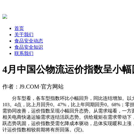
首页
关于我们
食品安全动态
食品安全知识
联系我们
4月中国公物流运价指数呈小幅
作者：J9.COM·官方网站
分车型看，各车型指数环比小幅回升，同比连结增加。以大商品
103。4点，比上月回升0。47%，比上年同期回升0。68%；
需协同改善，运价指数呈现小幅回升态势。从需求端看，一方
相关电商快递运输需求连结活跃态势。供给规矩在需求带动下
跃态势巩固，运价指数受需乞降成本驱动，总体实现暖和上涨
计运价指数相较前期将有所回落。(完)。