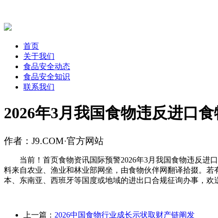
首页
关于我们
食品安全动态
食品安全知识
联系我们
2026年3月我国食物违反进口
作者：J9.COM·官方网站
当前！首页食物资讯国际预警2026年3月我国食物违反进口
料来自农业、渔业和林业部网坐，由食物伙伴网翻译拾掇。若
本、东南亚、西班牙等国度或地域的进出口合规征询办事，欢送
上一篇：
2026中国食物行业成长示状取财产链阐发