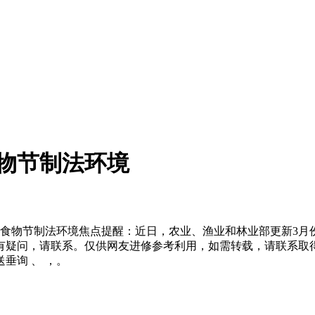
食物节制法环境
食物节制法环境焦点提醒：近日，农业、渔业和林业部更新3月
有疑问，请联系。仅供网友进修参考利用，如需转载，请联系取
垂询 、 ，。