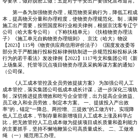
令要求，做好脱密工做；五是对于平安出产要强化宣布道育。
第一条为加强物资办理，规范物资采购行为，降低工程成
本，提高物天分量和办理程度，使物资办理规范化、制，满脚
施工出产需要，按照国度和行业相关律例，根据京沈客专辽宁
公司（哈大客专公司）（下称扶植单元）《扶植物资办理法
子》《施工单元自购物资办理细则》、京沈（哈大）物设
【2023】115号《物资供应商信用评价法子》《国度发改委等
部分关于严酷施行投标投标律例轨制进一步规范投标投标从体
行为的若干看法》发改律例【2022】1117号文和集团公司《新
上场集采、托管等沉点项目物资办理及采购筹谋方案的通知》
（公司保。
《人工成本管控及全员劳效提拔方案》 为加强公司人工
成本管控，落实集团公司低成本成长计谋，进一步深化三项轨
制，深切推进提质增效和吃亏企业管理，出力提高企业效益、
员工收入和全员劳效，制定本方案。 一、提拔投入产出效
率”的，锚定“一降总、两控增、三提效”的工做方针。实现降
低人工总成本，节制存量和新增项目人工成本上涨及科学占
比，把无效管控人工总成本做为提拔项目成长质量和盈利能力
的主要抓手，坚持不懈地鞭策公司高质量成长。 二、工做准
绳 （一）规范用工办理。