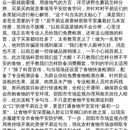
众一眼就能看懂。用接地气的方言，详尽讲野生蘑菇怎样分
辨、买菜买肉留意事项等平安饮食学问，并针对村平易近们的
各类疑问进行耐心解答。“这个勾当实的太贴心了，满是我们
老苍生需要的干货！”居平易近唐赛林密斯手里攥着好几本宣
传册，笑得合不拢嘴，“以前买蔬菜猪肉不会分辨，心里没
底。现正在有专业人员给我们免费检测，还有这么细致的科
普，这下买菜都结壮多了，太有教育意义了！做为一名老年
人，他对防诈骗宣传感到最深：“我们老年人眼神欠好、消息
也不灵，以前总被一些保健品推销缠上，一不小心就容易上
当。此次现场科普给我们提了大醒！不只教我们怎样分辨不平
安的食物，把手教我们怎样防备消费圈套，学到的学问太适用
了！”除了科普宣传，勾当现场还设置了食物快速检测区，配
备了专业检测设备，为群众供给免费食物检测办事。针对群众
送检的生果、蔬菜、肉类及水产物，专业检测人员对农药残
留、兽药残留目标进行快速检测，全程公开通明，确保群众领
会所购食物的平安环境。邵阳市市场监视办理局相关担任人暗
示，此次送检下乡勾当，不只是把食物平安检测送到群
众“口”的便平易近之举，更是打通食物平安宣传“最初一公
里”、让食物平安深度融入群众日常糊口的长效之策，以现实
步履建牢全市食物平安防护网。下一步，邵阳市市场监视办理
局将持续开展此类便平易近勾当，强化农村食物市场放哨取专