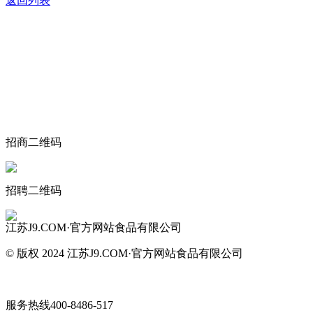
返回列表
关于我们
食品安全动态
食品安全知识
联系我们
招商二维码
招聘二维码
江苏J9.COM·官方网站食品有限公司
© 版权 2024 江苏J9.COM·官方网站食品有限公司
网站地图
服务热线
400-8486-517