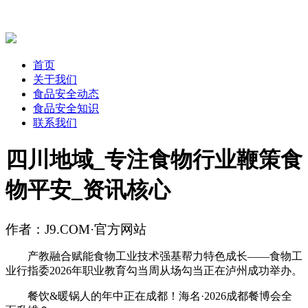
首页
关于我们
食品安全动态
食品安全知识
联系我们
四川地域_专注食物行业鞭策食
物平安_资讯核心
作者：J9.COM·官方网站
产教融合赋能食物工业技术强基帮力特色成长——食物工
业行指委2026年职业教育勾当周从场勾当正在泸州成功举办。
餐饮&暖锅人的年中正在成都！海名·2026成都餐博会全