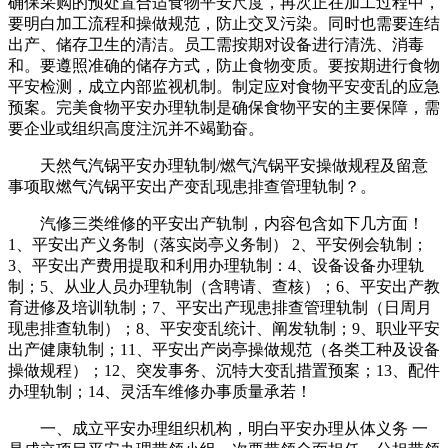
确保采购的预处置合适食物平安尺度，再次正在加工过程中，
要明白加工流程和操做规范，防止交叉污染。同时也需要连结
出产、储存卫生的清洁。员工需按期对设备进行清洗、消毒
和。要遵照准确的储存方式，防止食物变质。要按期进行食物
平安检测，成立内部监视机制。制定应对食物平安变乱的应急
预案。完美食物平安办理轨制是确保食物平安的主要保障，需
要企业或组织高度注沉并不竭勤奋。
天然气汽锅平安办理轨制/燃气汽锅平安操做规程及留意
事项取燃气汽锅平安出产变乱现患排查管理轨制？。
汽修三类维修的平安出产轨制，内容包含如下几方面！
1、平安出产义务制（落实岗亭义务制） 2、平安例会轨制；
3、平安出产费用提取和利用办理轨制：4、设备设备办理轨
制；5、从业人员办理轨制（含聘请、查核）；6、平安出产教
育进修及培训轨制；7、平安出产现患排查管理轨制（日周月
现患排查轨制）；8、平安变乱统计、阐发轨制；9、职业平安
出产健康轨制；11、平安出产岗亭操做规范（各类工种及设备
操做规程）；12、突发事务、沉特大变乱措置预案；13、配件
办理轨制；14、灵活车维修办事质量承若！
一、成立平安办理组织机构，明白平安办理从体义务 一