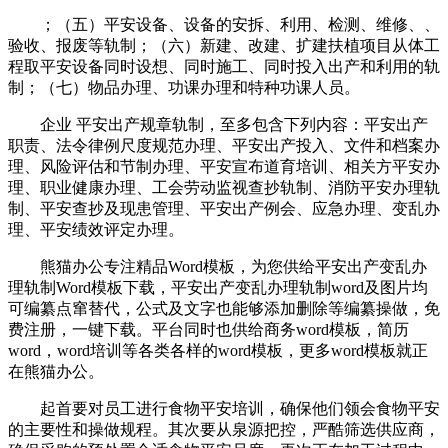
；（五）平安设备、设备的安拆、利用、检测、维修、、
验收、报废等轨制；（六）新建、改建、扩建扶植项目从体工
程取平安设备同时设想、同时施工、同时投入出产和利用的轨
制；（七）物品办理、功课办理和特种功课人员。
企业 平安出产规章轨制，至多包含下列内容：平安出产
职责、法令律例尺度规范办理、平安出产投入、文件和档案办
理、风险评估和节制办理、平安宣布道育培训、相关方平安办
理、职业健康办理、工会劳动监视查抄轨制、消防平安办理轨
制、平安查抄及现患管理、平安出产例会、应急办理、变乱办
理、平安绩效评定办理。
熊猫办公专注精品Word模板，为您供给平安出产变乱办
理轨制Word模板下载，平安出产变乱办理轨制word及图片均
可编纂点窜替代，公式及文字也能够添加删除等编纂操做，免
费注册，一键下载。平台同时也供给商务word模板，简历
word，word培训等各类各样的word模板，更多word模板就正
在熊猫办公。
起首要对员工进行食物平安培训，确保他们领会食物平安
的主要性和操做规程。其次要从泉源把控，严酷筛选供应商，