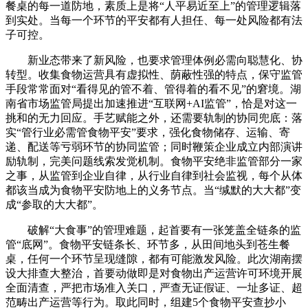
餐桌的每一道防地，素质上是将“人平易近至上”的管理逻辑落
到实处。当每一个环节的平安都有人担任、每一处风险都有法
子可控。
新业态带来了新风险，也要求管理体例必需向聪慧化、协
转型。收集食物运营具有虚拟性、荫蔽性强的特点，保守监管
手段常常面对“看得见的管不着、管得着的看不见”的窘境。湖
南省市场监管局提出加速推进“互联网+AI监管”，恰是对这一
挑和的无力回应。手艺赋能之外，还需要轨制的协同兜底：落
实“管行业必需管食物平安”要求，强化食物储存、运输、寄
递、配送等亏弱环节的协同监管；同时鞭策企业成立内部演讲
励轨制，完美问题线索发觉机制。食物平安绝非监管部分一家
之事，从监管到企业自律，从行业自律到社会监视，每个从体
都该当成为食物平安防地上的义务节点。当“缄默的大大都”变
成“参取的大大都”。
破解“大食事”的管理难题，起首要有一张笼盖全链条的监
管“底网”。食物平安链条长、环节多，从田间地头到苍生餐
桌，任何一个环节呈现缝隙，都有可能激发风险。此次湖南摆
设大排查大整治，首要动做即是对食物出产运营许可环境开展
全面清查，严把市场准入关口，严查无证假证、一址多证、超
范畴出产运营等行为。取此同时，组建5个食物平安查抄小