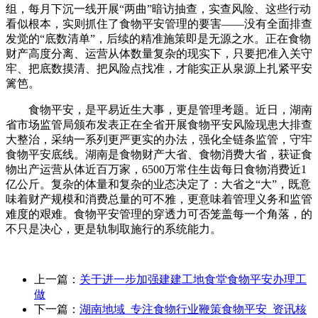
组，每月下沉一线开展“两曲”暗访抽查，实查风险、这些行动
看似根本，实则抓住了食物平安管理的要害——没有全面排查
发觉的“底数清单”，后续的精准施策即是无源之水。正在食物
财产高度分离、运营从体数量复杂的现实下，只要把准入关守
牢、把底数摸清、把风险点找准，才能实正从泉源上扎紧平安
篱笆。
食物平安，是平易近生大事，更是管理考题。近日，湖南
省市场监管局颁布发表正在全省开展食物平安风险现患大排查
大整治，采纳一系列更严更实的办法，强化全链条监管，守牢
食物平安底线。湖南是食物财产大省、食物消费大省，获证食
物出产运营从体近百万家，6500万常住生齿每日食物消费近1
亿公斤。复杂的体量和复杂的业态决定了：大省之“大”，既意
味着财产规模和消费总量的可不雅，更意味着管理义务和监管
难度的艰难。食物平安管理的穿透力可否笼盖每一个角落，的
不只是决心，更是轨制取施行的系统能力。
上一篇：
关于进一步加强建建工地食堂食物平安办理工
做
下一篇：
湖南地域_专注食物行业鞭策食物平安_资讯核