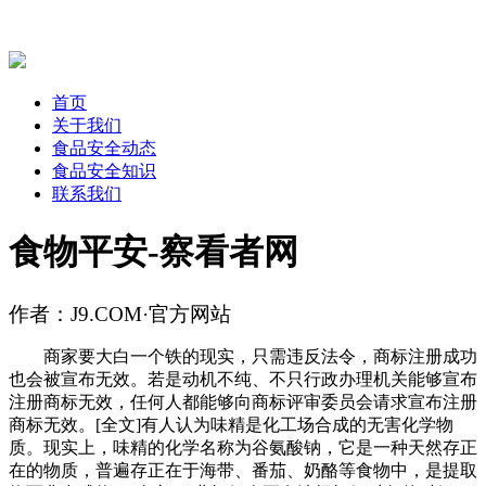
首页
关于我们
食品安全动态
食品安全知识
联系我们
食物平安-察看者网
作者：J9.COM·官方网站
商家要大白一个铁的现实，只需违反法令，商标注册成功
也会被宣布无效。若是动机不纯、不只行政办理机关能够宣布
注册商标无效，任何人都能够向商标评审委员会请求宣布注册
商标无效。[全文]有人认为味精是化工场合成的无害化学物
质。现实上，味精的化学名称为谷氨酸钠，它是一种天然存正
在的物质，普遍存正在于海带、番茄、奶酪等食物中，是提取