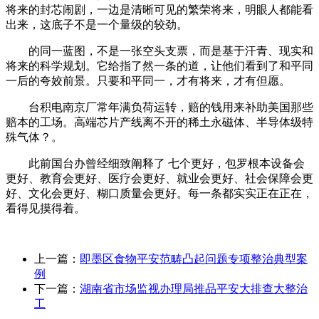
将来的封芯闹剧，一边是清晰可见的繁荣将来，明眼人都能看
出来，这底子不是一个量级的较劲。
的同一蓝图，不是一张空头支票，而是基于汗青、现实和
将来的科学规划。它给指了然一条的道，让他们看到了和平同
一后的夸姣前景。只要和平同一，才有将来，才有但愿。
台积电南京厂常年满负荷运转，赔的钱用来补助美国那些
赔本的工场。高端芯片产线离不开的稀土永磁体、半导体级特
殊气体？。
此前国台办曾经细致阐释了 七个更好，包罗根本设备会
更好、教育会更好、医疗会更好、就业会更好、社会保障会更
好、文化会更好、糊口质量会更好。每一条都实实正在正在，
看得见摸得着。
上一篇：
即墨区食物平安范畴凸起问题专项整治典型案
例
下一篇：
湖南省市场监视办理局推品平安大排查大整治
工