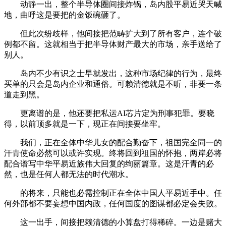
动静一出，整个半导体圈间接炸锅，岛内股平易近哭天喊
地，曲呼这是要把的金饭碗砸了。
但此次纷歧样，他间接把范畴扩大到了所有客户，连个破
例都不留。这就相当于把半导体财产最大的市场，亲手送给了
别人。
岛内不少有识之士早就发出，这种市场纪律的行为，最终
买单的只会是岛内企业和通俗。可赖清德就是不听，非要一条
道走到黑。
更离谱的是，他还要把私运AI芯片定为刑事犯罪。要晓
得，以前顶多就是一下，现正在间接要坐牢。
我们，正在全体中华儿女的配合勤奋下，祖国完全同一的
汗青使命必然可以或许实现。终将回到祖国的怀抱，两岸必将
配合谱写中华平易近族伟大回复的绚丽篇章。这是汗青的必
然，也是任何人都无法的时代潮水。
的将来，只能也必需控制正在全体中国人平易近手中。任
何外部都不要妄想中国内政，任何国度的图谋都必定会失败。
这一出手，间接把赖清德的小算盘打得稀碎。一边是赌大