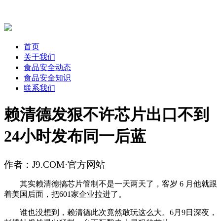
首页
关于我们
食品安全动态
食品安全知识
联系我们
赖清德发狠不许芯片出口不到
24小时发布同一后蓝
作者：J9.COM·官方网站
其实赖清德搞芯片管制不是一天两天了，客岁 6 月他就跟
着美国后面，把601家企业拉进了。
谁也没想到，赖清德此次竟然敢玩这么大。6月9日深夜，