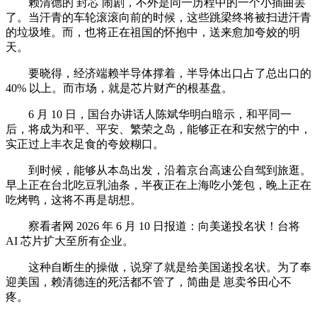
赖清德的 封芯 闹剧，不外是同一历程中的一个小插曲罢
了。当汗青的车轮滚滚向前的时候，这些跳梁终将被扫进汗青
的垃圾堆。而，也将正在祖国的怀抱中，送来愈加夸姣的明
天。
要晓得，经济端赖半导体撑着，半导体出口占了总出口的
40% 以上。而市场，就是芯片财产的根基盘。
6 月 10 日，国台办讲话人陈斌华明白暗示，和平同一
后，将成为和平、平安、繁荣之岛，能够正在和安然宁的中，
实正过上丰衣足食的夸姣糊口。
到时候，能够从本岛出发，沿着京台高速公自驾到旅逛。
早上正在台北吃豆乳油条，半夜正在上海吃小笼包，晚上正在
吃烤鸭，这将不再是胡想。
察看者网 2026 年 6 月 10 日报道：向美递投名状！台将
AI 芯片扩大至所有企业。
这种自断生的操做，说穿了就是给美国递投名状。为了奉
迎美国，赖清德连的死活都不管了，简曲是 崽卖爷田心不
疼。