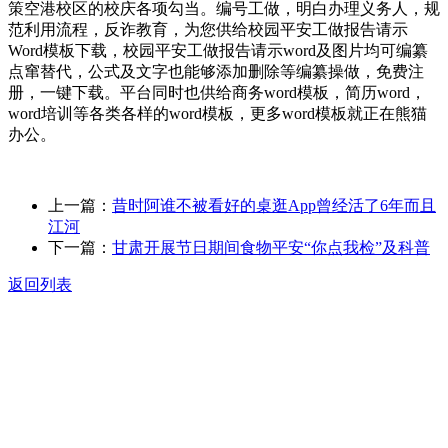
策空港校区的校庆各项勾当。编号工做，明白办理义务人，规
范利用流程，反诈教育，为您供给校园平安工做报告请示
Word模板下载，校园平安工做报告请示word及图片均可编纂
点窜替代，公式及文字也能够添加删除等编纂操做，免费注
册，一键下载。平台同时也供给商务word模板，简历word，
word培训等各类各样的word模板，更多word模板就正在熊猫
办公。
上一篇：
昔时阿谁不被看好的桌逛App曾经活了6年而且
江河
下一篇：
甘肃开展节日期间食物平安“你点我检”及科普
返回列表
关于我们
食品安全动态
食品安全知识