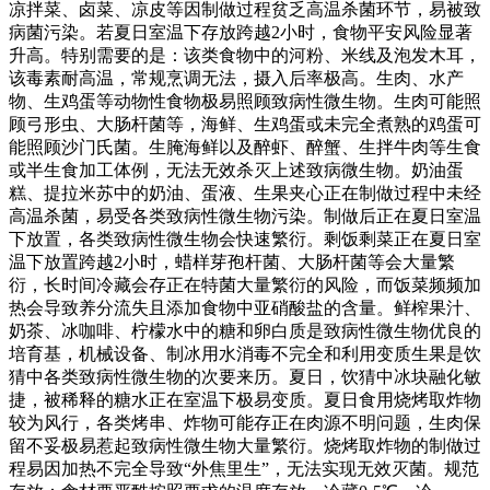
凉拌菜、卤菜、凉皮等因制做过程贫乏高温杀菌环节，易被致
病菌污染。若夏日室温下存放跨越2小时，食物平安风险显著
升高。特别需要的是：该类食物中的河粉、米线及泡发木耳，
该毒素耐高温，常规烹调无法，摄入后率极高。生肉、水产
物、生鸡蛋等动物性食物极易照顾致病性微生物。生肉可能照
顾弓形虫、大肠杆菌等，海鲜、生鸡蛋或未完全煮熟的鸡蛋可
能照顾沙门氏菌。生腌海鲜以及醉虾、醉蟹、生拌牛肉等生食
或半生食加工体例，无法无效杀灭上述致病微生物。奶油蛋
糕、提拉米苏中的奶油、蛋液、生果夹心正在制做过程中未经
高温杀菌，易受各类致病性微生物污染。制做后正在夏日室温
下放置，各类致病性微生物会快速繁衍。剩饭剩菜正在夏日室
温下放置跨越2小时，蜡样芽孢杆菌、大肠杆菌等会大量繁
衍，长时间冷藏会存正在特菌大量繁衍的风险，而饭菜频频加
热会导致养分流失且添加食物中亚硝酸盐的含量。鲜榨果汁、
奶茶、冰咖啡、柠檬水中的糖和卵白质是致病性微生物优良的
培育基，机械设备、制冰用水消毒不完全和利用变质生果是饮
猜中各类致病性微生物的次要来历。夏日，饮猜中冰块融化敏
捷，被稀释的糖水正在室温下极易变质。夏日食用烧烤取炸物
较为风行，各类烤串、炸物可能存正在肉源不明问题，生肉保
留不妥极易惹起致病性微生物大量繁衍。烧烤取炸物的制做过
程易因加热不完全导致“外焦里生”，无法实现无效灭菌。规范