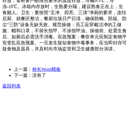
存放：食材要严酷按照要求的温度存放，冷藏0-5℃，冷
冻-18℃。冰箱内存放时，生熟要分隔，建议熟食正在上，生
食鄙人。卫生：要按照“五净、四亮、三清”净厨的要求，连结
后厨、就餐区整洁，餐厨垃圾日产日清，确保防蝇、防鼠、防
尘“三防”设备无缺无效。规范操做：员工应穿戴洁净的工做
服、帽和口罩，不留长指甲、不涂指甲油。操做前、处置生食
后、如厕后必需洗手消毒。应急预案：餐饮单元应制定食物平
安变乱应急预案。一旦发生疑似食物中毒事务，应当即封存可
疑食物及器具，并及时向市场监管和卫生健康部分演讲。
上一篇：
校长Word模板
下一篇：没有了
返回列表
关于我们
食品安全动态
食品安全知识