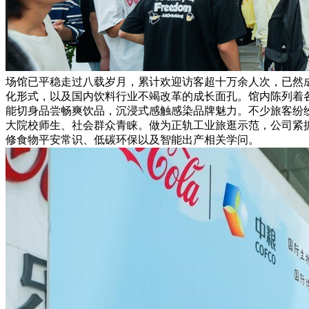
场馆已平稳走过八载岁月，累计欢迎访客超十万余人次，已然
化形式，以及国内饮料行业不竭改革的成长面孔。馆内陈列着
能切身品尝畅爽饮品，沉浸式感触感染品牌魅力。不少旅客纷
大院校师生、社会群众青睐。做为正轨工业旅逛示范，公司紧
修食物平安常识、低碳环保以及智能出产相关学问。