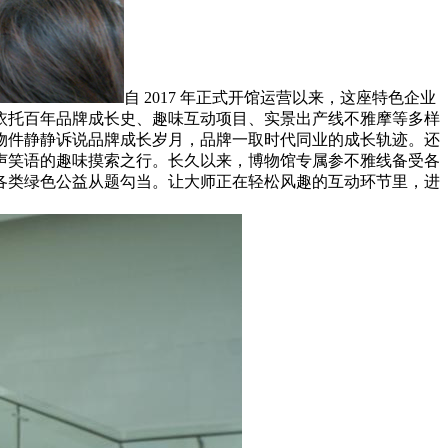
自 2017 年正式开馆运营以来，这座特色企业
依托百年品牌成长史、趣味互动项目、实景出产线不雅摩等多样
物件静静诉说品牌成长岁月，品牌一取时代同业的成长轨迹。还
声笑语的趣味摸索之行。长久以来，博物馆专属参不雅线备受各
各类绿色公益从题勾当。让大师正在轻松风趣的互动环节里，进