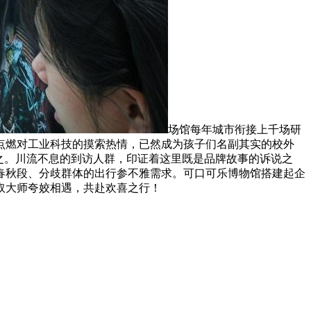
场馆每年城市衔接上千场研
点燃对工业科技的摸索热情，已然成为孩子们名副其实的校外
成长之。川流不息的到访人群，印证着这里既是品牌故事的诉说之
春秋段、分歧群体的出行参不雅需求。可口可乐博物馆搭建起企
取大师夸姣相遇，共赴欢喜之行！