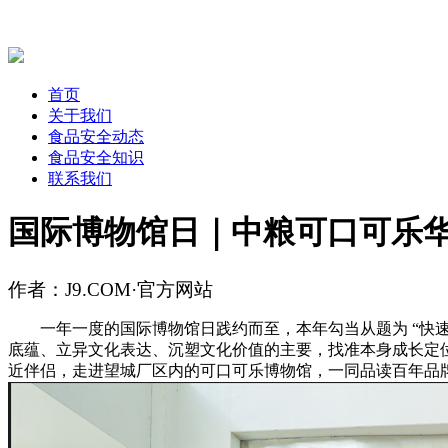
首页
关于我们
食品安全动态
食品安全知识
联系我们
国际博物馆日｜中粮可口可乐
作者：J9.COM·官方网站
一年一度的国际博物馆日践约而至，本年勾当从题为 “快速
底蕴、立异文化表达、沉塑文化价值的主要，找准本身成长定
近伴侣，走进望城厂区内的可口可乐博物馆，一同品读百年品