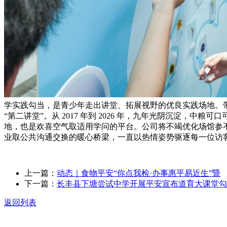
学实践勾当，是青少年走出讲堂、拓展视野的优良实践场地。
“第二讲堂”。从 2017 年到 2026 年，九年光阴沉淀
地，也是欢喜空气取适用学问的平台。公司将不竭优化场馆参
业取公共沟通交换的暖心桥梁，一直以热情姿势驱逐每一位访
上一篇：
动态｜食物平安“你点我检·办事惠平易近生”暨
下一篇：
长丰县下塘尝试中学开展平安宣布道育大课堂勾
返回列表