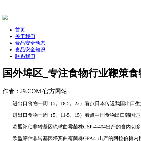
首页
关于我们
食品安全动态
食品安全知识
联系我们
国外埠区_专注食物行业鞭策食
作者：J9.COM·官方网站
进出口食物一周（5。18-5。22）看点日本传递我国出口
进出口食物一周（5。11-5。15）看点中国食物出口韩国违
欧盟评估非转基因琉球曲霉菌株GSP-4-404出产的含内
欧盟评估非转基因塔宾曲霉菌株GPA41出产的阿拉伯糖内切-1