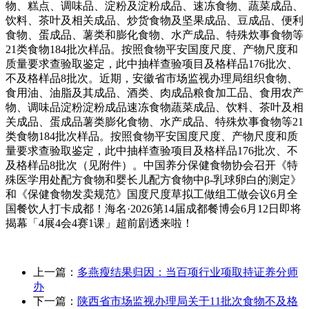
物、糕点、调味品、淀粉及淀粉成品、速冻食物、蔬菜成品、
饮料、茶叶及相关成品、炒货食物及坚果成品、豆成品、便利
食物、蛋成品、薯类和膨化食物、水产成品、特殊炊事食物等
21类食物184批次样品。按照食物平安国度尺度、产物尺度和
质量要求查验取鉴定，此中抽样查验项目及格样品176批次、
不及格样品8批次。近期，安徽省市场监视办理局组织食物、
食用油、油脂及其成品、酒类、肉成品粮食加工品、食用农产
物、调味品淀粉淀粉成品速冻食物蔬菜成品、饮料、茶叶及相
关成品、蛋成品薯类膨化食物、水产成品、特殊炊事食物等21
类食物184批次样品。按照食物平安国度尺度、产物尺度和质
量要求查验取鉴定，此中抽样查验项目及格样品176批次、不
及格样品8批次（见附件）。中国养分保健食物协会召开《特
殊医学用处配方食物和婴长儿配方食物中β-乳球卵白的测定》
和《保健食物发卖规范》国度尺度草拟工做组工做会议6月全
国餐饮人打卡成都！海名·2026第14届成都餐博会6月12日即将
揭幕「4展4会4赛1课」超前剧透来啦！
上一篇：
多燕瘦结果归因：当百项行业项取持证养分师
办
下一篇：
陕西省市场监视办理局关于11批次食物不及格