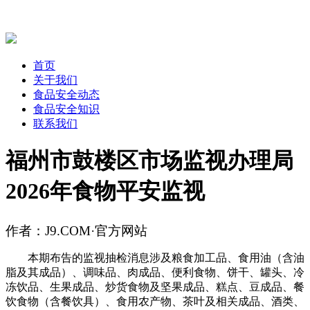
首页
关于我们
食品安全动态
食品安全知识
联系我们
福州市鼓楼区市场监视办理局
2026年食物平安监视
作者：J9.COM·官方网站
本期布告的监视抽检消息涉及粮食加工品、食用油（含油
脂及其成品）、调味品、肉成品、便利食物、饼干、罐头、冷
冻饮品、生果成品、炒货食物及坚果成品、糕点、豆成品、餐
饮食物（含餐饮具）、食用农产物、茶叶及相关成品、酒类、