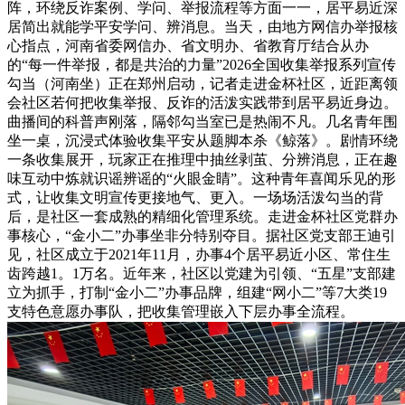
阵，环绕反诈案例、学问、举报流程等方面一一，居平易近深
居简出就能学平安学问、辨消息。当天，由地方网信办举报核
心指点，河南省委网信办、省文明办、省教育厅结合从办
的“每一件举报，都是共治的力量”2026全国收集举报系列宣传
勾当（河南坐）正在郑州启动，记者走进金杯社区，近距离领
会社区若何把收集举报、反诈的活泼实践带到居平易近身边。
曲播间的科普声刚落，隔邻勾当室已是热闹不凡。几名青年围
坐一桌，沉浸式体验收集平安从题脚本杀《鲸落》。剧情环绕
一条收集展开，玩家正在推理中抽丝剥茧、分辨消息，正在趣
味互动中炼就识谣辨谣的“火眼金睛”。这种青年喜闻乐见的形
式，让收集文明宣传更接地气、更入。一场场活泼勾当的背
后，是社区一套成熟的精细化管理系统。走进金杯社区党群办
事核心，“金小二”办事坐非分特别夺目。据社区党支部王迪引
见，社区成立于2021年11月，办事4个居平易近小区、常住生
齿跨越1。1万名。近年来，社区以党建为引领、“五星”支部建
立为抓手，打制“金小二”办事品牌，组建“网小二”等7大类19
支特色意愿办事队，把收集管理嵌入下层办事全流程。