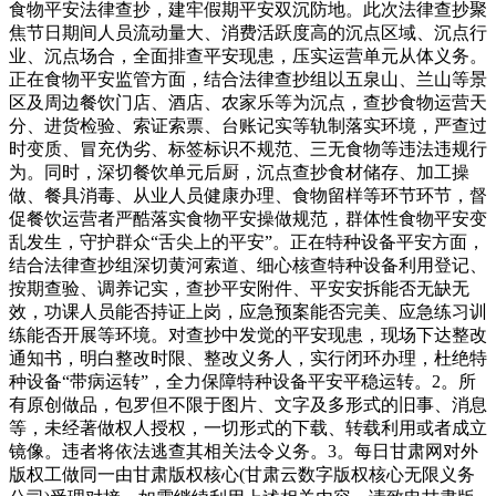
食物平安法律查抄，建牢假期平安双沉防地。此次法律查抄聚
焦节日期间人员流动量大、消费活跃度高的沉点区域、沉点行
业、沉点场合，全面排查平安现患，压实运营单元从体义务。
正在食物平安监管方面，结合法律查抄组以五泉山、兰山等景
区及周边餐饮门店、酒店、农家乐等为沉点，查抄食物运营天
分、进货检验、索证索票、台账记实等轨制落实环境，严查过
时变质、冒充伪劣、标签标识不规范、三无食物等违法违规行
为。同时，深切餐饮单元后厨，沉点查抄食材储存、加工操
做、餐具消毒、从业人员健康办理、食物留样等环节环节，督
促餐饮运营者严酷落实食物平安操做规范，群体性食物平安变
乱发生，守护群众“舌尖上的平安”。正在特种设备平安方面，
结合法律查抄组深切黄河索道、细心核查特种设备利用登记、
按期查验、调养记实，查抄平安附件、平安安拆能否无缺无
效，功课人员能否持证上岗，应急预案能否完美、应急练习训
练能否开展等环境。对查抄中发觉的平安现患，现场下达整改
通知书，明白整改时限、整改义务人，实行闭环办理，杜绝特
种设备“带病运转”，全力保障特种设备平安平稳运转。2。所
有原创做品，包罗但不限于图片、文字及多形式的旧事、消息
等，未经著做权人授权，一切形式的下载、转载利用或者成立
镜像。违者将依法逃查其相关法令义务。3。每日甘肃网对外
版权工做同一由甘肃版权核心(甘肃云数字版权核心无限义务