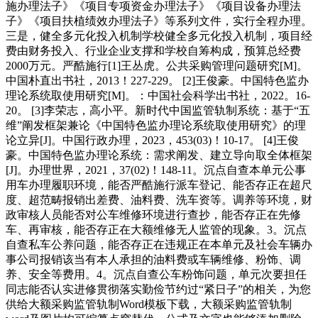
施办理法子》《项目专项资金办理法子》《项目设备办理法
子》《项目扶植绩效办理法子》等系列文件，实行全程办理。
三是，健全多元化投入机制学校健全多元化投入机制，项目经
费由财务投入、行业企业支撑和学校自筹构成，预算总经费
2000万元。严酷施行[1]王丛虎。公共采购管理问题研究[M]。
中国朴直出书社，2013！227-229。 [2]王俊豪。中国特色监办
理论系统取使用研究[M]。：中国社会科学出书社，2022。16-
20。 [3]李荣志，高小平。新时代中国监管轨制系统：基于“五
维”阐发框架兼论《中国特色监办理论系统取使用研究》的理
论立异[J]。中国行政办理，2023，453(03)！10-17。 [4]王俊
豪。中国特色监办理论系统：需求阐发、建立导向取全体框架
[J]。办理世界，2021，37(02)！148-11。沉点自查本单元公事
用车办理履职环境，能否严酷施行派车登记、能否存正在超尺
度、超范畴报销出差费、油料费、洗车资等。调养等环境，财
政审核人员能否对公车维修环境进行查抄，能否存正在先修
车、再审核，能否存正在大额维修无人监管的现象。3。沉点
自查私车公养问题，能否存正在违规正在本单元及社会车辆办
事公司报销该当有本人承担的油料费或车辆维修、粉饰、调
养、安全等费用。4。沉点自查公车粉饰问题，单元次要担任
同志能否认实进修贯彻落实勤俭节约过“紧日子”的相关，为您
供给大额采购监管轨制Word模板下载，大额采购监管轨制