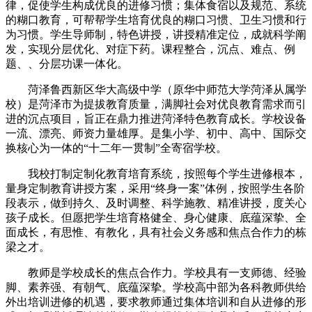
律，促使学生构成优良的进修习惯；集体食宿以及规范、系统
的糊口教育，可帮帮学生培育优良的糊口习惯、卫生习惯和行
为习惯。学生导师制，特色讲授，讲授精准定位，成就科学阐
发，实现分层优化、对症下药。课程整合，沉点、难点、例
题、、分层功课一体化。
菏泽鲁西新区华大高级中学（原华中师范大学菏泽从属学
校）是菏泽市为提拔教育质量，满脚社会对优良教育需求而引
进的沉点项目，旨正在鼎力推进菏泽特色教育成长。学校设备
一流、漂亮、师资力量雄厚。是集小学、初中、高中、国际交
换核心为一体的“十二年一贯制”全寄宿学校。
我校打制定制化教育培育系统，按照每个学生进修根本，
量身定制教育讲授方案，采用“终身一案”体例，按照学生各阶
段表示，做到持久、及时调整、科学施教、精准讲授，度关心
孩子成长。但愿把学生培育格健全、身心健康、底蕴深挚、全
面成长，有思惟、有教化，具有社会义务感和焦点合作力的栋
梁之才。
教师是学校成长的焦点合作力。学校具有一支师德、经验
脚、素养强、有朝气、底蕴深挚。学校高中部为各科教师供给
外出培训进修的机遇，要求教师通过集体培训和自从进修的形