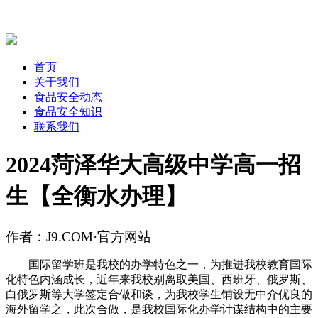
首页
关于我们
食品安全动态
食品安全知识
联系我们
2024菏泽华大高级中学高一招
生【全衡水办理】
作者：J9.COM·官方网站
国际留学班是我校的办学特色之一，为推进我校教育国际
化特色内涵成长，近年来我校别离取美国、西班牙、俄罗斯、
白俄罗斯等大学签定合做和谈，为我校学生铺设无中介优良的
海外留学之，此次合做，是我校国际化办学计谋结构中的主要