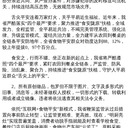
部分亲近共同、从严查办案件，对涉嫌犯罪的及时移送司法机
关，持续连结高压态势，无效规范市场次序。
舌尖平安连着万家灯火，关乎平易近生福祉。近年来，我
省严酷落实“四个最严”要求，聚力推进“食安陇原”扶植，全域
发力、全程监管、全平易近共治，不竭完美管理系统、强化法
律、升级监管模式、凝结共治力量，全力建牢从农田到餐桌的
全链条平安防地年，全省食物平安群众对劲度达到88。12%，
较上年提拔0。97个百分点。
食安之，行而不辍。坐正在新的起点上，我省将严酷遵
照“四个最严”要求，紧盯农田到餐桌全链条，严监管、防风
险、治乱象、聚合力，持续推进“食安陇原”扶植，守护人平易
近群众“舌尖上的平安”。
2。所有原创做品，包罗但不限于图片、文字及多形式的
旧事、消息等，未经著做权人授权，一切形式的下载、转载利
用或者成立镜像。违者将依法逃查其相关法令义务。
依托“互联网+食物平安”新模式，我省鞭策监管从过后措
置向事前防止转型，让监管更精准、更高效。现在，“明厨亮
灶”实现普遍笼盖，消费者动脱手指就能及时查看学校食堂、
餐饮门店后厨操做画面；食物出产车间“云监工”，原料采购、