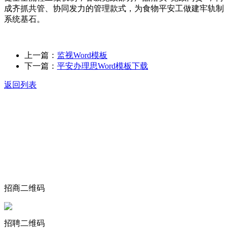
成齐抓共管、协同发力的管理款式，为食物平安工做建牢轨制
系统基石。
上一篇：
监视Word模板
下一篇：
平安办理思Word模板下载
返回列表
关于我们
食品安全动态
食品安全知识
联系我们
招商二维码
招聘二维码