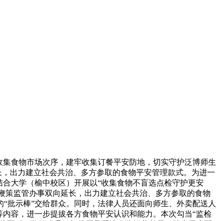
收集食物市场次序，建牢收集订餐平安防地，切实守护泛博师生
长，出力建立社会共治、多方参取的食物平安管理款式。为进一
结合大学（榆中校区）开展以“收集食物不盲选点检守护更安
手，鞭策监管办事双向延长，出力建立社会共治、多方参取的食物
“批示棒”交给群众。同时，法律人员还面向师生、外卖配送人
等内容，进一步提拔各方食物平安认识和能力。本次勾当“监检