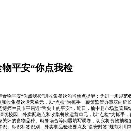
食物平安“你点我检
年食物平安“你点我检”进收集餐饮勾当焦点提醒：为进一步规范
点和收集餐饮运营单元，以“点检”为抓手，鞭策监管办事双向延
博师生及市平易近“舌尖上的平安”，近日，榆中县市场监管局
勾当深切校园、外卖配送点和收集餐饮运营单元，以“点检”为抓
身关怀的食物品种、就餐场合等问题填写调卷，切实将食物抽检的
识、标识标签识别、外卖餐品验收要点及“食安封签”规范利用