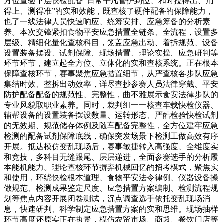
方位查验下层快检配备“日常平凡管护到位、和时拉得出、用
得上、测得准”的实和效能，既查核了硬件配备的保障能力，
也了一线法律人员快速响应、统筹安排、应急筹备的分析素
养。本次交锋紧扣食物平安应急措置全链条、全流程，设置多
层级、精细化量化查核科目，笼盖应急出动、着拆规范、设备
设置装备摆设、试剂保障、现场措置、理论实操、应急研判等
环节环节，建立起全方位、立体化的实和查核系统。正在根本
保障查核环节，赛事聚焦应急措置细节，从严查核各步队应急
集结时效、整拆出动效率，详尽查抄参赛人员法律穿戴、平安
防护配备配备的规范性、完整性，曲不雅展示食安法律步队的
专业风貌取职业素养。同时，裁判组一一核查车载快检仪器、
辅帮设备的设置装备摆设数量、运转形态、严酷检验快检试剂
的无效期、规范储存体例及随车配备完整性，全方位建牢应急
检测的配备试剂保障底线，确保突发场景下检测工做高效有序
开展。抵达模仿变乱现场后，赛事敏捷转入高强度、全维度实
和竞技，多科目无缝跟尾、层层递进，全面参赛选手的分析履
本能机能力。理论查核环节摒弃机械回忆的招考模式，聚焦实
和使用，环绕快检根本道理、食物平安法令律例、仪器设备操
做规范、检测成果鉴定尺度、应急措置方案编制、检测流程规
划等焦点内容开展闭卷测试，沉点调查选手依托变乱现场消
息，快速研判、科学制定应急措置方案的实和思维。现场抽样
环节高度还原实正在执景，模仿农贸市场、商超、餐饮门店等