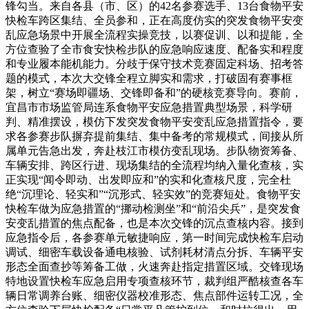
锋勾当。来自各县（市、区）的42名参赛选手、13台食物平安
快检车跨区集结、全员参和，正在高度仿实的突发食物平安变
乱应急场景中开展全流程实操竞技，以赛促训、以和提能，全
方位查验了全市食安快检步队的应急响应速度、配备实和程度
和专业履本能机能力。分歧于保守技术竞赛固定科场、招考答
题的模式，本次大交锋全程立脚实和需求，打破固有赛事框
架，树立“赛场即疆场、交锋即备和”的硬核竞赛导向。赛前，
宜昌市市场监管局连系食物平安应急措置典型场景，科学研
判、精准摆设，模仿下发突发食物平安变乱应急措置指令，要
求各参赛步队摒弃提前集结、集中备考的常规模式，间接从所
属单元告急出发，奔赴枝江市模仿变乱现场。步队物资筹备、
车辆安排、跨区行进、现场集结的全流程均纳入量化查核，实
正实现“闻令即动、出发即应和”的实和化查核尺度，完全杜
绝“沉理论、轻实和”“沉形式、轻实效”的竞赛短处。食物平安
快检车做为应急措置的“挪动检测坐”和“前沿尖兵”，是突发食
安变乱措置的焦点配备，也是本次交锋的沉点查核内容。接到
应急指令后，各参赛单元敏捷响应，第一时间完成快检车启动
调试、细密车载设备通电核验、试剂耗材清点分拆、车辆平安
形态全面查抄等筹备工做，火速奔赴指定措置区域。交锋现场
特地设置快检车应急启用专项查核环节，裁判组严酷核查各车
辆日常调养台账、细密仪器校准形态、焦点部件运转工况，全