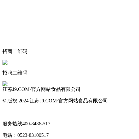
关于我们
食品安全动态
食品安全知识
联系我们
招商二维码
招聘二维码
江苏J9.COM·官方网站食品有限公司
© 版权 2024 江苏J9.COM·官方网站食品有限公司
网站地图
服务热线
400-8486-517
电话：
0523-83100517