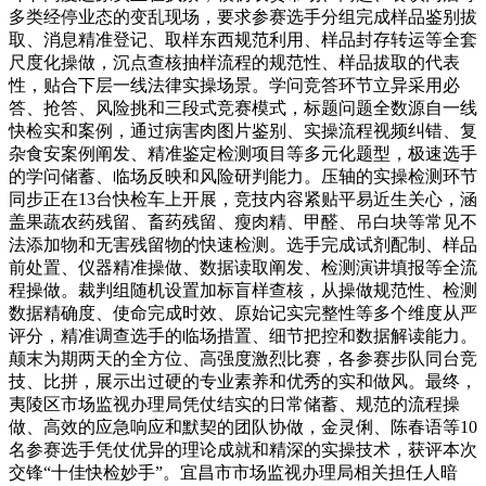
多类经停业态的变乱现场，要求参赛选手分组完成样品鉴别拔
取、消息精准登记、取样东西规范利用、样品封存转运等全套
尺度化操做，沉点查核抽样流程的规范性、样品拔取的代表
性，贴合下层一线法律实操场景。学问竞答环节立异采用必
答、抢答、风险挑和三段式竞赛模式，标题问题全数源自一线
快检实和案例，通过病害肉图片鉴别、实操流程视频纠错、复
杂食安案例阐发、精准鉴定检测项目等多元化题型，极速选手
的学问储蓄、临场反映和风险研判能力。压轴的实操检测环节
同步正在13台快检车上开展，竞技内容紧贴平易近生关心，涵
盖果蔬农药残留、畜药残留、瘦肉精、甲醛、吊白块等常见不
法添加物和无害残留物的快速检测。选手完成试剂配制、样品
前处置、仪器精准操做、数据读取阐发、检测演讲填报等全流
程操做。裁判组随机设置加标盲样查核，从操做规范性、检测
数据精确度、使命完成时效、原始记实完整性等多个维度从严
评分，精准调查选手的临场措置、细节把控和数据解读能力。
颠末为期两天的全方位、高强度激烈比赛，各参赛步队同台竞
技、比拼，展示出过硬的专业素养和优秀的实和做风。最终，
夷陵区市场监视办理局凭仗结实的日常储蓄、规范的流程操
做、高效的应急响应和默契的团队协做，金灵俐、陈春语等10
名参赛选手凭仗优异的理论成就和精深的实操技术，获评本次
交锋“十佳快检妙手”。宜昌市市场监视办理局相关担任人暗