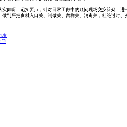
实倾听、记实要点，针对日常工做中的疑问现场交换答疑，进一
，做到严把食材入口关、制做关、留样关、消毒关，杜绝过时、
1岁
老照