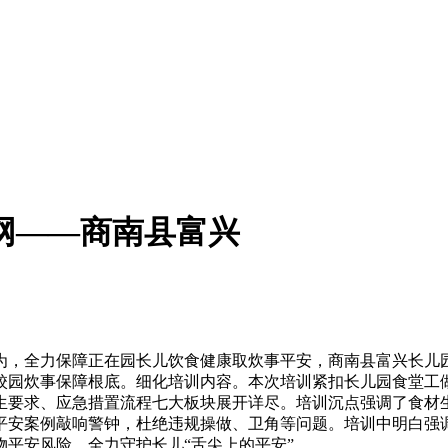
网——商南县富兴
，全力保障正在园长儿饮食健康取炊事平安，商南县富兴长儿园
校园炊事保障根底。细化培训内容。本次培训紧扣长儿园食堂工
生要求、应急措置流程七大板块展开详尽。培训沉点强调了食材生
平安案例敲响警钟，杜绝违规操做、卫角等问题。培训中明白强
平安风险，全力守护长儿“舌尖上的平安”。