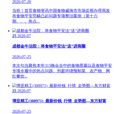
2026-07-26
当前！首页食物资讯中国食物威海市市场监视办理局发
布食物平安范畴凸起问题专项整治案例（第十六
期。。。焦点...
25
2026-07
成都金牛法院：将食物平安法“送”进商圈
2026-07-25
本次勾当聚焦本年315晚会合中的食物黑幕以及食物平安
专项步履中的热点问题。刑庭环绕预制菜、农产物、网
红餐饮...
25
2026-07
博亚精工(300971)_最新价钱_行情_走势图—东方财富
2026-07-25