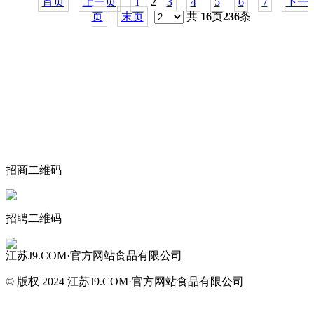
首页
上一页
1
2
3
4
5
6
7
下一
页
末页
共
16
页
236
条
关于我们
食品安全动态
食品安全知识
联系我们
招商二维码
招聘二维码
江苏J9.COM·官方网站食品有限公司
© 版权 2024 江苏J9.COM·官方网站食品有限公司
网站地图