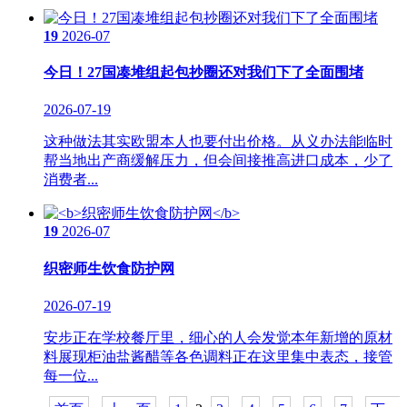
19
2026-07
今日！27国凑堆组起包抄圈还对我们下了全面围堵
2026-07-19
这种做法其实欧盟本人也要付出价格。从义办法能临时
帮当地出产商缓解压力，但会间接推高进口成本，少了
消费者...
19
2026-07
织密师生饮食防护网
2026-07-19
安步正在学校餐厅里，细心的人会发觉本年新增的原材
料展现柜油盐酱醋等各色调料正在这里集中表态，接管
每一位...