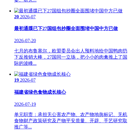
20
2026-07
最初通牒已下27国组包抄圈全面围堵中国中方已做
2026-07-20
七月的布鲁塞尔，欧盟委员会出人预料地给中国鸭肉扔
下反推销大棒，27国同一立场，把小小的肉禽推上了国
际的波峰...
19
2026-07
福建省绿色食物成长核心
2026-07-19
单元职责：承担无公害农产物、农产物地舆标记、无机
食物财产政策研究及产物平安质量、开辟、手艺研究取
推广等...