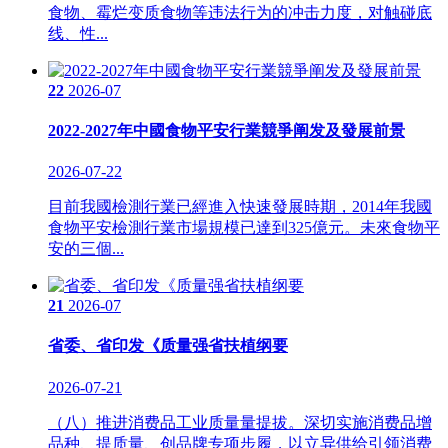
食物、霉烂变质食物等违法行为的冲击力度，对触碰底
线、性...
22
2026-07
2022-2027年中國食物平安行業競爭阐发及發展前景
2026-07-22
目前我國檢測行業已經進入快速發展時期，2014年我國
食物平安檢測行業市場規模已達到325億元。未來食物平
安的三個...
21
2026-07
省委、省印发《质量强省扶植纲要
2026-07-21
（八）推进消费品工业质量量提拔。深切实施消费品增
品种、提质量、创品牌专项步履，以立异供给引领消费