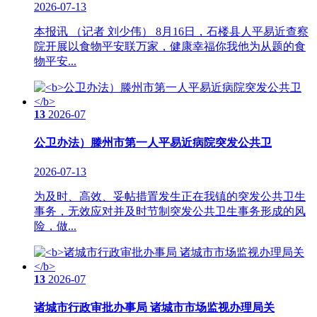
2026-07-13
本报讯 （记者 刘少伟） 8月16日，石楼县人平易近查察
院开展以食物平安联万家，健康幸福你我他为从题的食
物平安...
13
2026-07
公卫办法）滕州市第一人平易近病院突发公共卫
2026-07-13
为及时、高效、妥帖措置发生正在我镇的突发公共卫生
事务，无效应对并及时节制突发公共卫生事务形成的风
险，做...
13
2026-07
诸城市行政审批办事局 诸城市市场监视办理局关