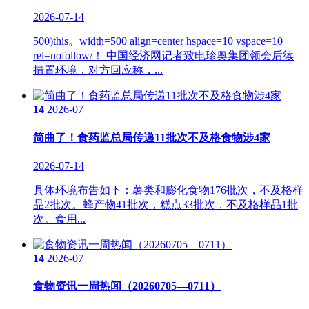
2026-07-14
500)this。width=500 align=center hspace=10 vspace=10
rel=nofollow/！ 中国经济网记者致电珍奥集团领会后续
措置环境，对方回应称，...
14
2026-07
简曲了！食药监总局传递11批次不及格食物涉4家
2026-07-14
具体环境布告如下：薯类和膨化食物176批次，不及格样
品2批次。蜂产物41批次，糕点33批次，不及格样品1批
次。食用...
14
2026-07
食物资讯一周热闻（20260705—0711）