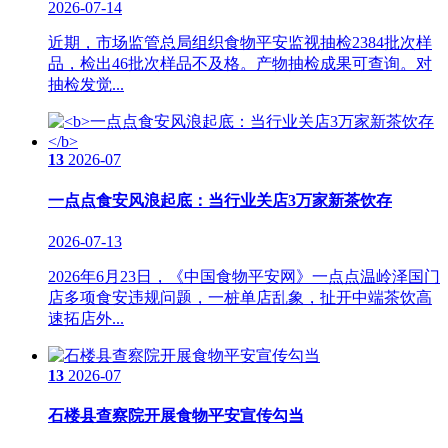
2026-07-14
近期，市场监管总局组织食物平安监视抽检2384批次样
品，检出46批次样品不及格。产物抽检成果可查询。对
抽检发觉...
13
2026-07
一点点食安风浪起底：当行业关店3万家新茶饮存
2026-07-13
2026年6月23日，《中国食物平安网》一点点温岭泽国门
店多项食安违规问题，一桩单店乱象，扯开中端茶饮高
速拓店外...
13
2026-07
石楼县查察院开展食物平安宣传勾当