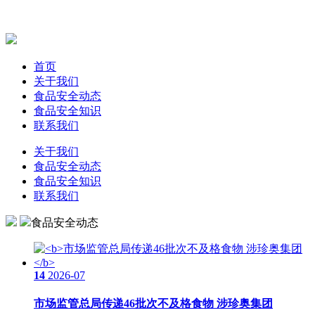
首页
关于我们
食品安全动态
食品安全知识
联系我们
关于我们
食品安全动态
食品安全知识
联系我们
食品安全动态
14
2026-07
市场监管总局传递46批次不及格食物 涉珍奥集团