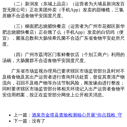
（二）新润发（东城上品店）（运营者为大埔县新润发百
货无限公司）正在美团外卖（手机App）发卖的甜橄榄，三氯
蔗糖不合适食物平安国度尺度。
（三）梯面肥志烧腊快餐店（运营者为广州市花都区新华
肥志烧腊快餐店）正在饿了么（手机App）发卖的白切鸡（便
宜），菌落总数和大肠埃希氏菌不合适广东省食物平安处所尺
度。
（四）广州市荔湾区门客鲜餐饮店（个别工商户）利用的
汤碗，大肠菌群不合适食物平安国度尺度。
广东省市场监视办理局已要求辖区市场监管部分及时对不
及格食物及其出产运营者进行查询拜访处置，督促其查清产物
流向，召回不及格产物等办法节制风险，阐发缘由进行整改；
同时要求辖区市场监管部分将相关环境记入出产运营者食物平
安信用档案，按正在监管部分网坐上公开相关消息。
上一篇：
酒泉市金塔县查验检测核心开展“你点我检 守
下一篇：没有了