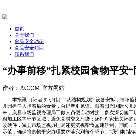
首页
关于我们
食品安全动态
食品安全知识
联系我们
“办事前移”扎紧校园食物平安“
作者：J9.COM·官方网站
本报讯 （记者 刘少伟） “从结构规划到设备安拆，市场
儿园担任人指着后的食堂，向记者引见道。跟着阳光国际长儿园
来，岚县市场监视办理局工做人员便自动对接，多次深切施工
粗加工区等环节区域，避免食材交叉污染；还针对家长关怀的
改硬件，岚县市场监视办理局还更沉视帮食堂建轨制。期间，
示范，确保将食物平安办理要求落实到每个环节。“我们将继续