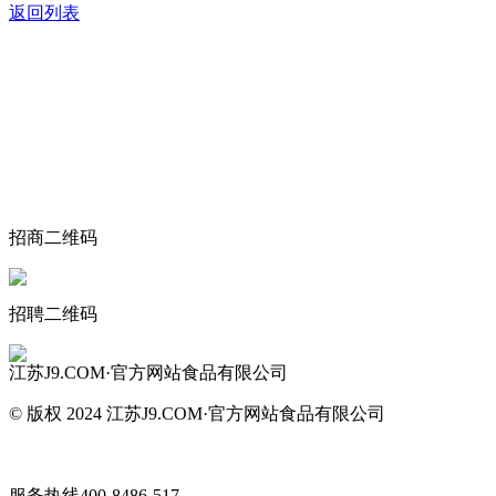
返回列表
关于我们
食品安全动态
食品安全知识
联系我们
招商二维码
招聘二维码
江苏J9.COM·官方网站食品有限公司
© 版权 2024 江苏J9.COM·官方网站食品有限公司
网站地图
服务热线
400-8486-517