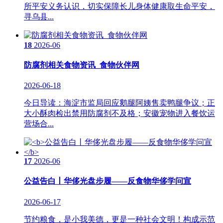
所平安义务认识，切实保障长儿身体健康取生命平安，
寻乌县...
18
2026-06
防腐剂相关食物资讯_食物伙伴网
2026-06-18
今日导读：海淀市监局回应鹅腿阿姨售卖鸭腿争议；正
大小酥肉检出禁用防腐剂不及格；安徽宠物进入餐饮运
营场合...
17
2026-06
公益告白丨华侈光盘步履——反食物华侈学问宣
2026-06-17
节约粮食，是小我美德，更是一种社会文明！构成示范