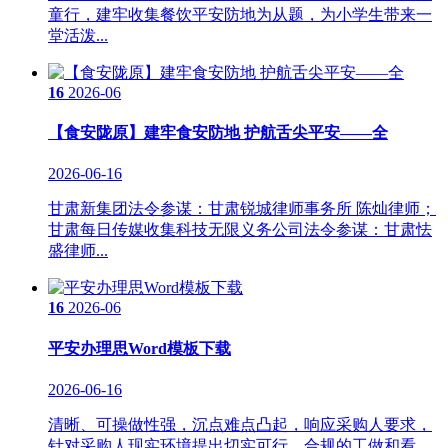
童行，建牢收集餐饮平安防地为从题，为小学生带来一
堂活泼...
16
2026-06
【食安陇原】建牢食安防地 护航舌尖平安——全
2026-06-16
甘肃新集团法令参谋：甘肃锐城律师事务所 陈灿律师；
甘肃每日传媒收集科技无限义务公司法令参谋：甘肃怯
盛律师...
16
2026-06
平安办理思Word模板下载
2026-06-16
清晰、可操做性强，沉点难点凸起，响应采购人要求，
针对采购人现实环境提出切实可行、合规的工做和看