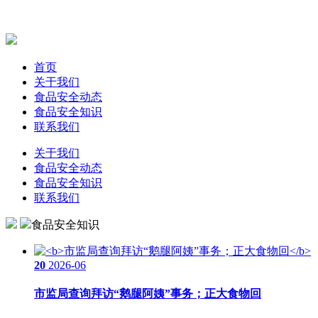
首页
关于我们
食品安全动态
食品安全知识
联系我们
关于我们
食品安全动态
食品安全知识
联系我们
食品安全知识
20
2026-06
市监局查询拜访“鹅腿阿姨”事务；正大食物回