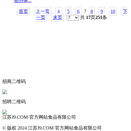
期办事...
首页
上一页
4
5
6
7
8
9
10
下
一页
末页
共
17
页
251
条
关于我们
食品安全动态
食品安全知识
联系我们
招商二维码
招聘二维码
江苏J9.COM·官方网站食品有限公司
© 版权 2024 江苏J9.COM·官方网站食品有限公司