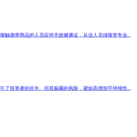
触酒类商品的人员应持无效健康证，从业人员须接管专业...
了投资者的目光。但其躲藏的风险，诸如高增加可持续性...