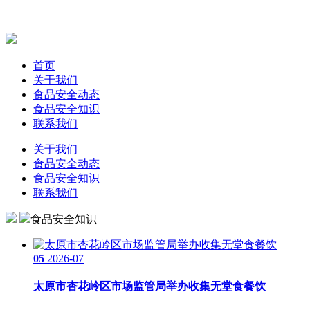
首页
关于我们
食品安全动态
食品安全知识
联系我们
关于我们
食品安全动态
食品安全知识
联系我们
食品安全知识
05
2026-07
太原市杏花岭区市场监管局举办收集无堂食餐饮