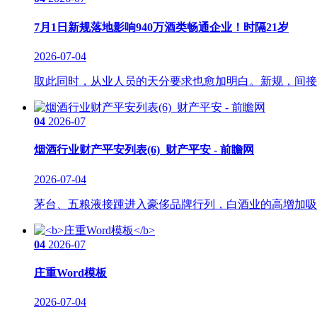
7月1日新规落地影响940万酒类畅通企业！时隔21岁
2026-07-04
取此同时，从业人员的天分要求也愈加明白。新规，间接接
04
2026-07
烟酒行业财产平安列表(6)_财产平安 - 前瞻网
2026-07-04
茅台、五粮液接踵进入豪侈品牌行列，白酒业的高增加吸引
04
2026-07
庄重Word模板
2026-07-04