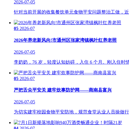
2026-07-05
针对当前开展的收集餐饮单元食物平安问题整治工做，近日
05
2026-07
2026年养老新风向!市通州区张家湾镇枫叶红养老照
2026-07-05
李奶奶，76 岁，轻度认知妨碍，入住 6 个月。刚入住
05
2026-07
严把舌尖平安关 建牢炊事防护网——商南县富兴
2026-07-05
为切实建牢校园食物平安防地，规范食堂从业人员操做行为
04
2026-07