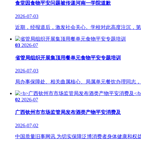
食堂因食物平安问题被传递河南一学院道歉
2026-07-03
近期，经报道后，激发社会关心。学校对此高度注沉，第一
03
2026-07
省管局组织开展集顶用餐单元食物平安专题培训
2026-07-03
局办事保障处、相关曲属核心、局属单元餐饮办理同志，食
02
2026-07
广西钦州市市场监管局发布酒类产物平安消费及
2026-07-02
中国质量旧事网讯 为切实保障泛博消费者身体健康和权益